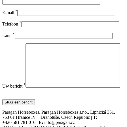
*
E-mail
*
Telefoon
*
Land
*
Uw bericht
Paragan Horseboxes, Paragan Horseboxes s.r.o., Lipnická 351,
753 61 Hranice IV – Drahotuše, Czech Republic |
T:
+420 581 781 016 |
E:
info@paragan.cz