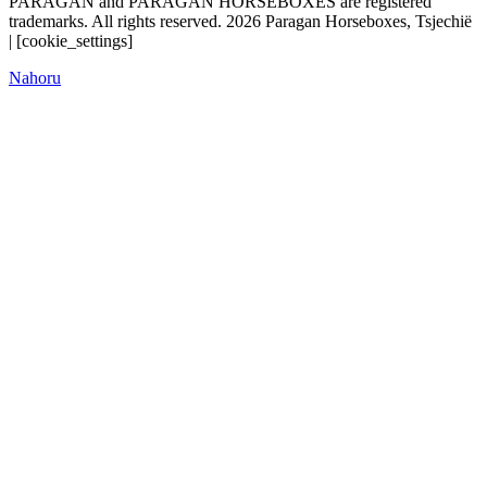
PARAGAN and PARAGAN HORSEBOXES are registered
trademarks. All rights reserved. 2026 Paragan Horseboxes, Tsjechië
| [cookie_settings]
Nahoru