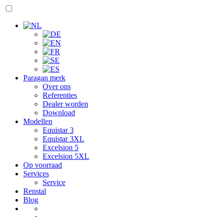
Paragan merk
Over ons
Referenties
Dealer worden
Download
Modellen
Equistar 3
Equistar 3XL
Excelsion 5
Excelsion 5XL
Op voorraad
Services
Service
Renstal
Blog