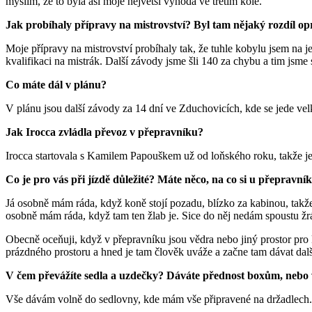
myslím, že to byla asi moje největší výhoda ve třetím kole.
Jak probíhaly přípravy na mistrovství? Byl tam nějaký rozdíl op
Moje přípravy na mistrovství probíhaly tak, že tuhle kobylu jsem na 
kvalifikaci na mistrák. Další závody jsme šli 140 za chybu a tim jsme 
Co máte dál v plánu?
V plánu jsou další závody za 14 dní ve Zduchovicích, kde se jede ve
Jak Irocca zvládla převoz v přepravníku?
Irocca startovala s Kamilem Papouškem už od loňského roku, takže je z
Co je pro vás při jízdě důležité? Máte něco, na co si u přepravn
Já osobně mám ráda, když koně stojí pozadu, blízko za kabinou, takže
osobně mám ráda, když tam ten žlab je. Sice do něj nedám spoustu žrá
Obecně oceňuji, když v přepravníku jsou vědra nebo jiný prostor pro
prázdného prostoru a hned je tam člověk uváže a začne tam dávat dal
V čem převážíte sedla a uzdečky? Dáváte přednost boxům, nebo 
Vše dávám volně do sedlovny, kde mám vše připravené na držadlech