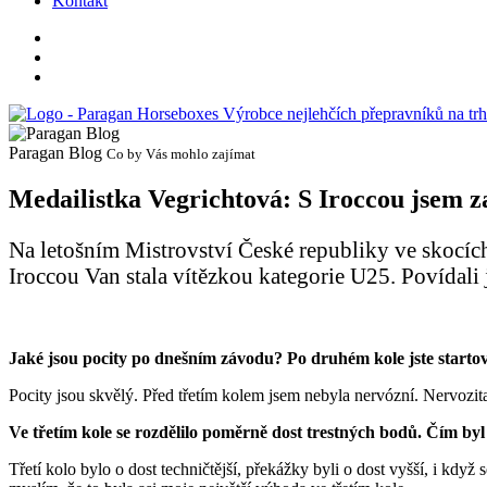
Kontakt
Paragan
Blog
Co by Vás mohlo zajímat
Medailistka Vegrichtová: S Iroccou jsem z
Na letošním Mistrovství České republiky ve skocíc
Iroccou Van stala vítězkou kategorie U25. Povídali j
Jaké jsou pocity po dnešním závodu? Po druhém kole jste startova
Pocity jsou skvělý. Před třetím kolem jsem nebyla nervózní. Nervozita 
Ve třetím kole se rozdělilo poměrně dost trestných bodů. Čím by
Třetí kolo bylo o dost techničtější, překážky byli o dost vyšší, i když