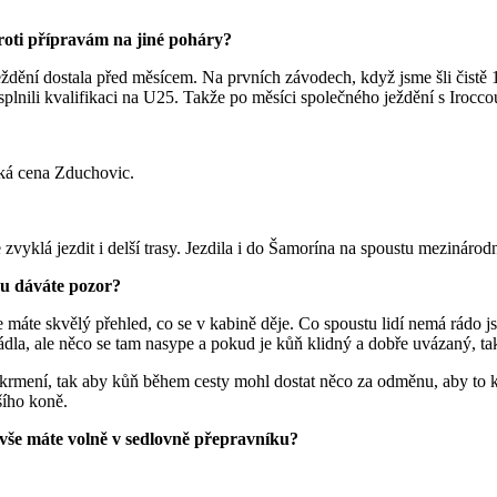
roti přípravám na jiné poháry?
ježdění dostala před měsícem. Na prvních závodech, když jsme šli čist
splnili kvalifikaci na U25. Takže po měsíci společného ježdění s Iroccou
lká cena Zduchovic.
vyklá jezdit i delší trasy. Jezdila i do Šamorína na spoustu mezinárod
íku dáváte pozor?
 máte skvělý přehled, co se v kabině děje. Co spoustu lidí nemá rádo j
dla, ale něco se tam nasype a pokud je kůň klidný a dobře uvázaný, ta
 krmení, tak aby kůň během cesty mohl dostat něco za odměnu, aby to k
šího koně.
vše máte volně v sedlovně přepravníku?
.