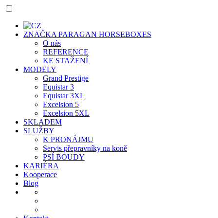
ZNAČKA PARAGAN HORSEBOXES
O nás
REFERENCE
KE STAŽENÍ
MODELY
Grand Prestige
Equistar 3
Equistar 3XL
Excelsion 5
Excelsion 5XL
SKLADEM
SLUŽBY
K PRONÁJMU
Servis přepravníky na koně
PSÍ BOUDY
KARIÉRA
Kooperace
Blog