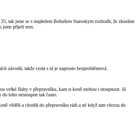
ě 135, tak jsme se s majitelem Bohušem Staroskym rozhodli, že zkusíme
 jsme přijeli sem.
ních závodů, takže cesta s ní je naprosto bezproblémová.
sou velké žlaby v přepravníku, kam si koně mohou i stoupnout. Já
k do toho nestoupne tak často.
oně věděli a chodili do přepravníku rádi a né když tam vlezou do