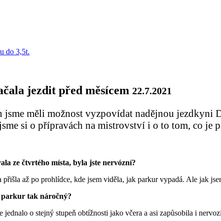
ačala jezdit před měsícem
22.7.2021
h jsme měli možnost vyzpovídat nadějnou jezdkyni De
sme si o přípravách na mistrovství i o to tom, co je p
la ze čtvrtého místa, byla jste nervózní?
přišla až po prohlídce, kde jsem viděla, jak parkur vypadá. Ale jak jse
l parkur tak náročný?
 se jednalo o stejný stupeň obtížnosti jako včera a asi zapůsobila i nerv