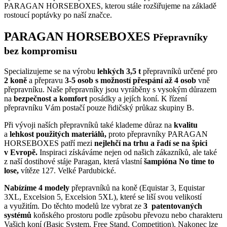
PARAGAN HORSEBOXES, kterou stále rozšiřujeme na základě
rostoucí poptávky po naší značce.
PARAGAN HORSEBOXES
Přepravníky
bez kompromisu
Specializujeme se na výrobu
lehkých
3,5 t
přepravníků určené pro
2 koně
a přepravu
3-5 osob s možností přespání až 4 osob
vně
přepravníku. Naše přepravníky jsou vyráběny s vysokým důrazem
na
bezpečnost a komfort
posádky a jejích koní. K řízení
přepravníku Vám postačí pouze řidičský průkaz skupiny B.
Při vývoji naších přepravníků také klademe důraz na
kvalitu
a
lehkost použitých materiálů,
proto přepravníky PARAGAN
HORSEBOXES patří mezi
nejlehčí na trhu a řadí se na špici
v Evropě.
Inspiraci získáváme nejen od našich zákazníků, ale také
z naší dostihové stáje Paragan, která vlastní
šampióna No time to
lose,
vítěze 127. Velké Pardubické.
Nabízíme 4 modely
přepravníků na koně (Equistar 3, Equistar
3XL, Excelsion 5, Excelsion 5XL), které se liší svou velikostí
a využitím. Do těchto modelů lze vybrat ze
3 patentovaných
systémů
koňského prostoru podle způsobu převozu nebo charakteru
Vašich koní (Basic System, Free Stand, Competition). Nakonec lze