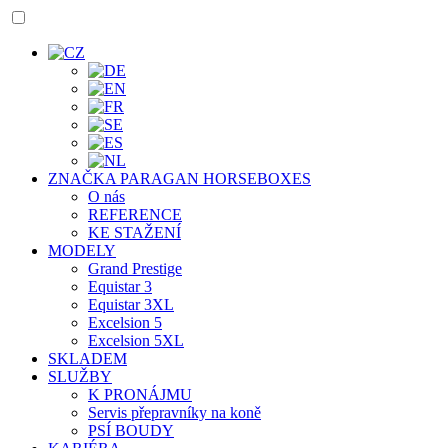
ZNAČKA PARAGAN HORSEBOXES
O nás
REFERENCE
KE STAŽENÍ
MODELY
Grand Prestige
Equistar 3
Equistar 3XL
Excelsion 5
Excelsion 5XL
SKLADEM
SLUŽBY
K PRONÁJMU
Servis přepravníky na koně
PSÍ BOUDY