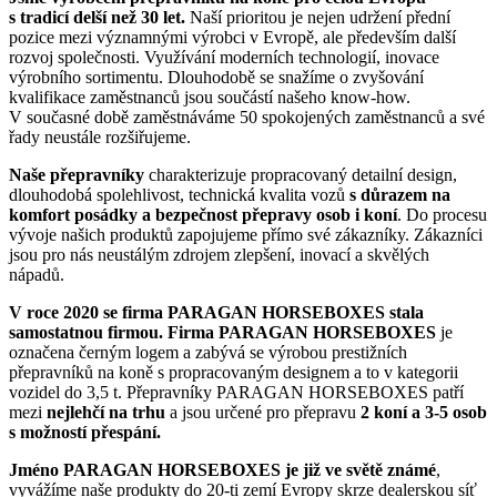
s tradicí delší než 30 let.
Naší prioritou je nejen udržení přední
pozice mezi významnými výrobci v Evropě, ale především další
rozvoj společnosti. Využívání moderních technologií, inovace
výrobního sortimentu. Dlouhodobě se snažíme o zvyšování
kvalifikace zaměstnanců jsou součástí našeho know-how.
V současné době zaměstnáváme 50 spokojených zaměstnanců a své
řady neustále rozšiřujeme.
Naše přepravníky
charakterizuje propracovaný detailní design,
dlouhodobá spolehlivost, technická kvalita vozů
s důrazem na
komfort posádky a bezpečnost přepravy osob i koní
. Do procesu
vývoje našich produktů zapojujeme přímo své zákazníky. Zákazníci
jsou pro nás neustálým zdrojem zlepšení, inovací a skvělých
nápadů.
V roce 2020 se firma PARAGAN HORSEBOXES stala
samostatnou firmou.
Firma PARAGAN HORSEBOXES
je
označena černým logem a zabývá se výrobou prestižních
přepravníků na koně s propracovaným designem a to v kategorii
vozidel do 3,5 t. Přepravníky PARAGAN HORSEBOXES patří
mezi
nejlehčí na trhu
a jsou určené pro přepravu
2 koní a 3-5 osob
s možností přespání.
Jméno PARAGAN HORSEBOXES je již ve světě známé
,
vyvážíme naše produkty do 20-ti zemí Evropy skrze dealerskou síť