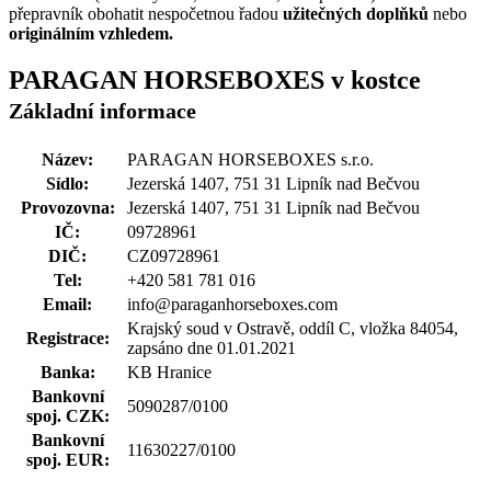
přepravník obohatit nespočetnou řadou
užitečných doplňků
nebo
originálním vzhledem.
PARAGAN HORSEBOXES
v kostce
Základní informace
Název:
PARAGAN HORSEBOXES s.r.o.
Sídlo:
Jezerská 1407, 751 31 Lipník nad Bečvou
Provozovna:
Jezerská 1407, 751 31 Lipník nad Bečvou
IČ:
09728961
DIČ:
CZ09728961
Tel:
+420 581 781 016
Email:
info@paraganhorseboxes.com
Krajský soud v Ostravě, oddíl C, vložka 84054,
Registrace:
zapsáno dne 01.01.2021
Banka:
KB Hranice
Bankovní
5090287/0100
spoj. CZK:
Bankovní
11630227/0100
spoj. EUR: