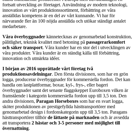
fortsatt utveckling av företaget. Användning av modern teknologi,
innovation av vårt produktionssortiment, förbättring av våra
anställdas kompetens är en del av vårt kunnande. Vi har för
närvarande fler än 100 nöjda anställda och utökar ständigt antalet
medarbetare.
Våra överbyggnader
kännetecknas av genomarbetad konstruktion,
pålitlighet, teknisk kvalitet med betoning på
passagerarkomfort
och säker transport
. Våra kunder har en stor del i utvecklingen av
våra produkter. Våra kunder är en ständig källa till förbättring,
innovation och utmärkta idéer.
I början av 2016 upprättade vårt företag två
produktionsavdelningar
. Den första divisionen, som har en grön
logga, producerar överbyggnader för kommersiella fordon. Det kan
handla om lastplattformar, boxar, kyl-, frys-, eller bageri
överbyggnader samt det senaste flaggskeppet Euroboxen vilken är
framstående i kategorin kommersiella fordon upp till 3,5 ton. Den
andra divisionen,
Paragan Horseboxes
som har en svart logga,
sköter produktionen av prestigefyllda hästtransportörer med
genomarbetad design i fordonskategorin upp till 3,5 ton. Paragans
hästtransportörer tillhör
de lättaste på marknaden
och är avsedda
att transportera
2 hästar och 3-5 personer med möjlighet till
övernattning
.