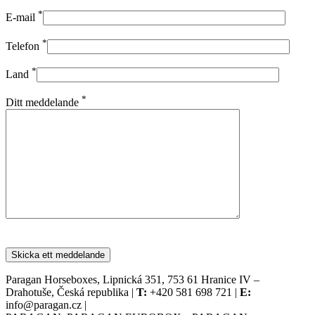
*
E-mail
*
Telefon
*
Land
*
Ditt meddelande
Paragan Horseboxes, Lipnická 351, 753 61 Hranice IV –
Drahotuše, Česká republika |
T:
+420 581 698 721 |
E:
info@paragan.cz |