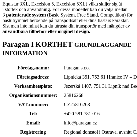
Equistar 3XL, Excelsion 5, Excelsion 5XL) vilka skiljer sig åt
i storlek och användning. För dessa modeller kan du välja mellan
3
patenterade system
(Basic System, Free Stand, Competition) för
hästutrymmet beroende på transportsätt eller dina hästars karaktär.
Sist men inte minst kan du utrusta din transportör med mängder av
användbara tillbehör eller originell design.
Paragan
I KORTHET
GRUNDLÄGGANDE
INFORMATION
Företagsnamn:
Paragan s.r.o.
Företagsadress:
Lipnická 351, 753 61 Hranice IV – D
Verksamhetsplats:
Jezerská 1407, 751 31 Lipník nad B
Organisationsnummer:
25816268
VAT-nummer:
CZ25816268
Tel:
+420 581 781 016
Email:
info@paragan.cz
Registrering
Regional domstol i Ostrava, avsnitt C