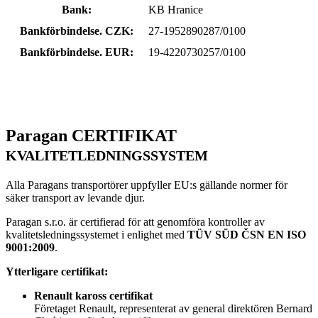
Bank:
KB Hranice
Bankförbindelse. CZK:
27-1952890287/0100
Bankförbindelse. EUR:
19-4220730257/0100
Paragan
CERTIFIKAT
KVALITETLEDNINGSSYSTEM
Alla Paragans transportörer uppfyller EU:s gällande normer för
säker transport av levande djur.
Paragan s.r.o. är certifierad för att genomföra kontroller av
kvalitetsledningssystemet i enlighet med
TÜV SÜD ČSN EN ISO
9001:2009
.
Ytterligare certifikat:
Renault kaross certifikat
Företaget Renault, representerat av general direktören Bernard