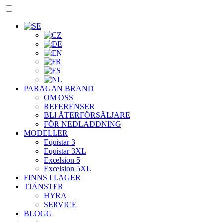
PARAGAN BRAND
OM OSS
REFERENSER
BLI ÅTERFÖRSÄLJARE
FÖR NEDLADDNING
MODELLER
Equistar 3
Equistar 3XL
Excelsion 5
Excelsion 5XL
FINNS I LAGER
TJÄNSTER
HYRA
SERVICE
BLOGG