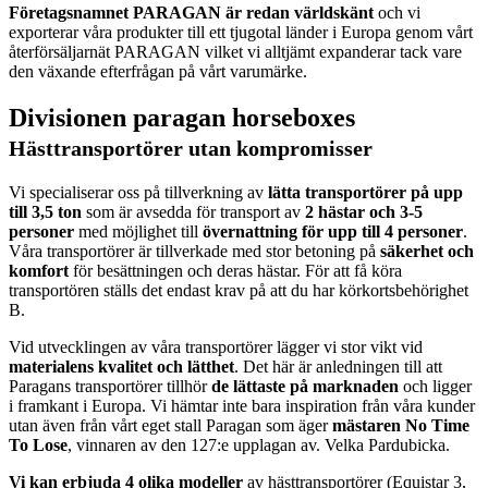
Företagsnamnet PARAGAN är redan världskänt
och vi
exporterar våra produkter till ett tjugotal länder i Europa genom vårt
återförsäljarnät PARAGAN vilket vi alltjämt expanderar tack vare
den växande efterfrågan på vårt varumärke.
Divisionen
paragan horseboxes
Hästtransportörer utan kompromisser
Vi specialiserar oss på tillverkning av
lätta transportörer på upp
till 3,5 ton
som är avsedda för transport av
2 hästar och 3-5
personer
med möjlighet till
övernattning för upp till 4 personer
.
Våra transportörer är tillverkade med stor betoning på
säkerhet och
komfort
för besättningen och deras hästar. För att få köra
transportören ställs det endast krav på att du har körkortsbehörighet
B.
Vid utvecklingen av våra transportörer lägger vi stor vikt vid
materialens kvalitet och lätthet
. Det här är anledningen till att
Paragans transportörer tillhör
de lättaste på marknaden
och ligger
i framkant i Europa. Vi hämtar inte bara inspiration från våra kunder
utan även från vårt eget stall Paragan som äger
mästaren No Time
To Lose
, vinnaren av den 127:e upplagan av. Velka Pardubicka.
Vi kan erbjuda 4 olika modeller
av hästtransportörer (Equistar 3,